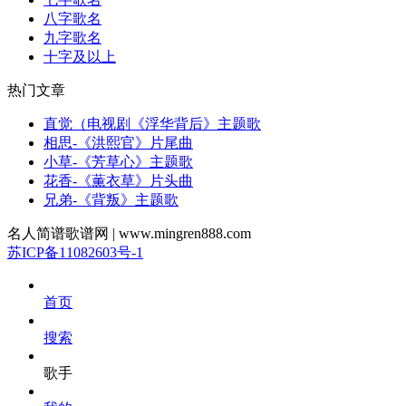
八字歌名
九字歌名
十字及以上
热门文章
直觉（电视剧《浮华背后》主题歌
相思-《洪熙官》片尾曲
小草-《芳草心》主题歌
花香-《薫衣草》片头曲
兄弟-《背叛》主题歌
名人简谱歌谱网 | www.mingren888.com
苏ICP备11082603号-1
首页
搜索
歌手