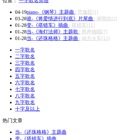
位置：
一字歌名简谱
04-19
piano-《钢琴》主题曲
| 范逸臣[1]
03-28
谁-《将爱情进行到底》片尾曲
| 谢雨欣[2]
01-28
变-《搭错车》插曲
| 搭错车[11]
01-28
当-《海灯法师》主题歌
| 男声独唱[7]
01-28
当-《还珠格格》主题曲
| 动力火车[12]
一字歌名
二字歌名
三字歌名
四字歌名
五字歌名
六字歌名
七字歌名
八字歌名
九字歌名
十字及以上
热门文章
当-《还珠格格》主题曲
变-《搭错车》插曲