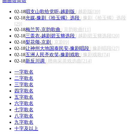
曲曲谱简谱
02-18
唱支山歌给党听-越剧版
| 越剧版[39]
02-18
允媒-豫剧《拾玉镯》选段
| 豫剧《拾玉镯》选段
[29]
02-18
梅兰芳-京韵歌曲
| 京韵歌曲[11]
02-18
三盖衣-越剧碧玉簪选段
| 越剧碧玉簪选段[20]
02-18
梨花颂-京剧
| 京剧[9]
02-18
让神州大地国泰民安-豫剧唱段
| 豫剧唱段[27]
02-18
五洲人民齐欢笑-豫剧戏歌
| 豫剧戏歌[74]
02-18
新反川调
| 赣南采茶戏选曲[214]
一字歌名
二字歌名
三字歌名
四字歌名
五字歌名
六字歌名
七字歌名
八字歌名
九字歌名
十字及以上