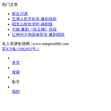
热门文章
新反川调
五洲人民齐欢笑-豫剧戏歌
唱支山歌给党听-越剧版
允媒-豫剧《拾玉镯》选段
让神州大地国泰民安-豫剧唱段
名人简谱歌谱网 | www.mingren888.com
苏ICP备11082603号-1
首页
搜索
歌手
我的